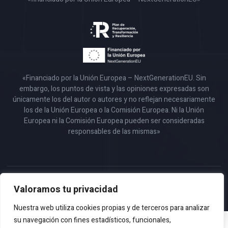
«Financiado por la Unión Europea – NextGenerationEU. Sin
embargo, los puntos de vista y las opiniones expresadas son
únicamente los del autor o autores y no reflejan necesariamente
los de la Unión Europea o la Comisión Europea. Ni la Unión
Europea ni la Comisión Europea pueden ser consideradas
responsables de las mismas»
Copyright 2023 © Todos los Derechos Reservados – Design by
Valoramos tu privacidad
EmpireSystems
Nuestra web utiliza cookies propias y de terceros para analizar
su navegación con fines estadísticos, funcionales,
No hay cookies para mostrar.