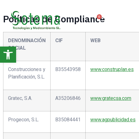
Políticas de Compliance
0
DENOMINACIÓN
CIF
WEB
Abrir barra de herramientas
SOCIAL
Construcciones y
B35543958
www.construplan.es
Planificación, S.L.
Gratec, S.A.
A35206846
www.gratecsa.com
Progecon, S.L.
B35084441
www.agpublicidad.es