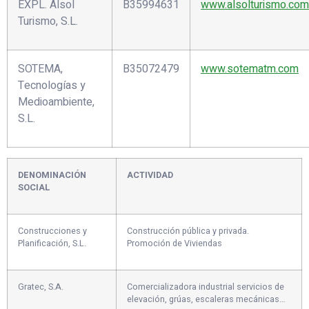
EXPL. Alsol
B35994631
www.alsolturismo.com
Turismo, S.L.
SOTEMA,
B35072479
www.sotematm.com
Tecnologías y
Medioambiente,
S.L.
DENOMINACIÓN
ACTIVIDAD
SOCIAL
Construcciones y
Construcción pública y privada.
Planificación, S.L.
Promoción de Viviendas
Gratec, S.A.
Comercializadora industrial servicios de
elevación, grúas, escaleras mecánicas…