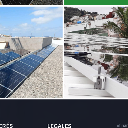
ERÉS
LEGALES
«fina