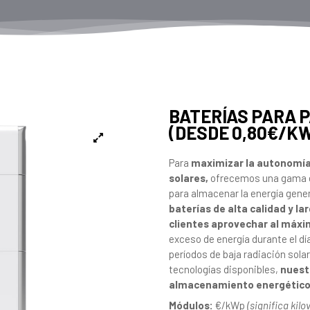
BATERÍAS PARA 
(DESDE 0,80€/K
Para
maximizar la autonomía y
solares,
ofrecemos una gama d
para almacenar la energía gener
baterías de alta calidad y l
clientes aprovechar al máxi
exceso de energía durante el dí
períodos de baja radiación sola
tecnologías disponibles,
nuestr
almacenamiento energético c
Módulos:
€/kWp
(significa kil