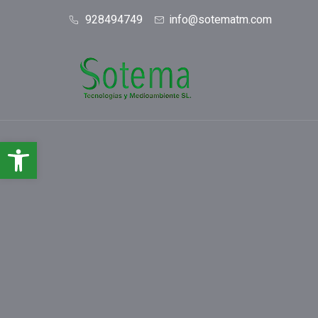
928494749
info@sotematm.com
Abrir barra de herramientas