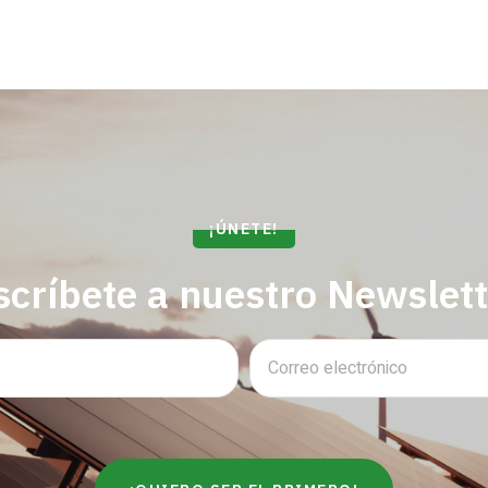
¡ÚNETE!
scríbete a nuestro Newslett