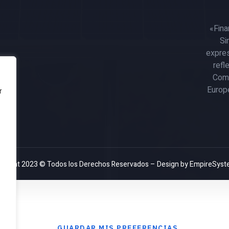
«Fina
Si
expres
refl
Comi
Europ
r
yright 2023 © Todos los Derechos Reservados – Design by
EmpireSyst
GUARDAR MIS PREFERENCIAS