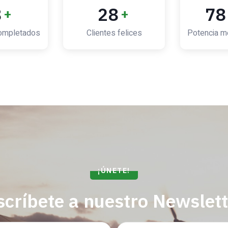
0
30
85
+
+
ompletados
Clientes felices
Potencia me
¡ÚNETE!
scríbete a nuestro Newslett