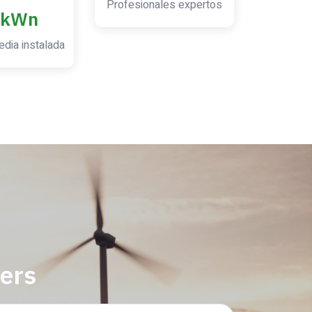
Profesionales expertos
kWn
dia instalada
ers