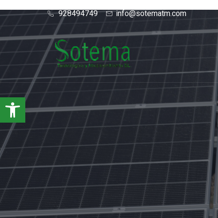
928494749
info@sotematm.com
Abrir barra de herramientas