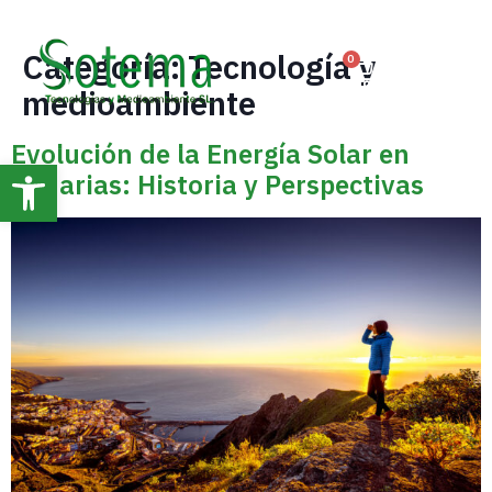
Categoría:
Tecnología y
0
medioambiente
Evolución de la Energía Solar en
Abrir barra de herramientas
Canarias: Historia y Perspectivas