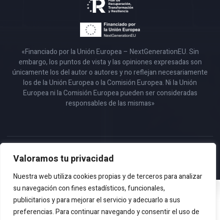
«Financiado por la Unión Europea – NextGenerationEU. Sin
embargo, los puntos de vista y las opiniones expresadas son
únicamente los del autor o autores y no reflejan necesariamente
los de la Unión Europea o la Comisión Europea. Ni la Unión
Europea ni la Comisión Europea pueden ser consideradas
responsables de las mismas»
Copyright 2023 © Todos los Derechos Reservados – Design by
Valoramos tu privacidad
EmpireSystems
Nuestra web utiliza cookies propias y de terceros para analizar
su navegación con fines estadísticos, funcionales,
No hay cookies para mostrar.
publicitarios y para mejorar el servicio y adecuarlo a sus
preferencias. Para continuar navegando y consentir el uso de